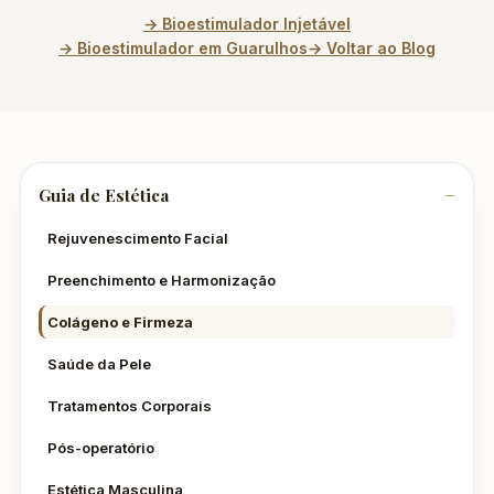
→ Bioestimulador Injetável
→ Bioestimulador em Guarulhos
→ Voltar ao Blog
Guia de Estética
Rejuvenescimento Facial
Preenchimento e Harmonização
Colágeno e Firmeza
Saúde da Pele
Tratamentos Corporais
Pós-operatório
Estética Masculina