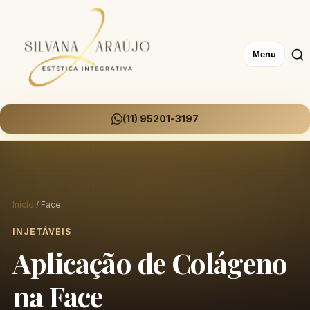
Menu
(11) 95201-3197
Início
/ Face
INJETÁVEIS
Aplicação de Colágeno
na Face