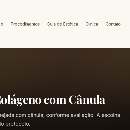
io
Procedimentos
Guia de Estética
Clínica
Contato
Colágeno com Cânula
nejada com cânula, conforme avaliação. A escolha
do protocolo.