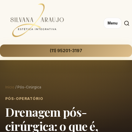
Menu
(11) 95201-3197
Início
/ Pós-Cirúrgica
PÓS-OPERATÓRIO
Drenagem pós-
cirúrgica: o que é,