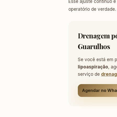
Esse ajuste contínuo 
operatório de verdade.
Drenagem pós
Guarulhos
Se você está em 
lipoaspiração
, ag
serviço de
drenag
Agendar no Wh