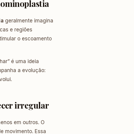
dominoplastia
ia
geralmente imagina
icas e regiões
estimular o escoamento
har” é uma ideia
mpanha a evolução:
olui.
cer irregular
menos em outros. O
 de movimento. Essa