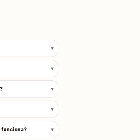
o?
 funciona?