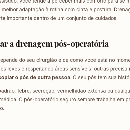
sistido, você tende a perceber mais conforto para se 
 melhor adaptação à rotina com cinta e postura. Drena
te importante dentro de um conjunto de cuidados.
r a drenagem pós-operatória
depende do seu cirurgião e de como você está no mom
es leves e respeitando áreas sensíveis; outras precis
copiar o pós de outra pessoa
. O seu pós tem sua histór
padrão, febre, secreção, vermelhidão extensa ou qualque
 médica. O pós-operatório seguro sempre trabalha em p
o.