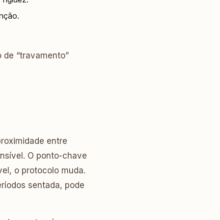
enção.
 de “travamento”
proximidade entre
nsível. O ponto-chave
vel, o protocolo muda.
eríodos sentada, pode