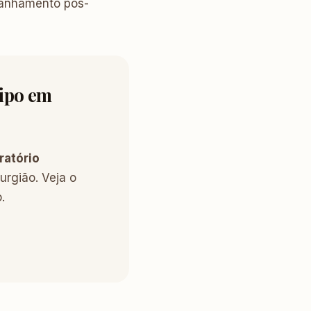
panhamento pós-
lipo em
ratório
urgião. Veja o
.