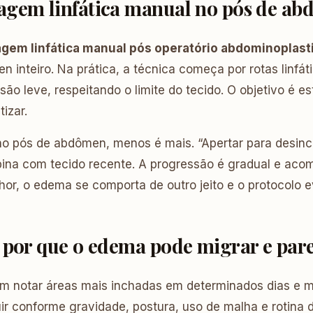
agem linfática manual no pós de ab
gem linfática manual pós operatório abdominoplast
inteiro. Na prática, a técnica começa por rotas linfát
são leve, respeitando o limite do tecido. O objetivo é 
izar.
no pós de abdômen, menos é mais. “Apertar para desinc
a com tecido recente. A progressão é gradual e aco
hor, o edema se comporta de outro jeito e o protocolo ev
 por que o edema pode migrar e pare
um notar áreas mais inchadas em determinados dias e 
ir conforme gravidade, postura, uso de malha e rotina