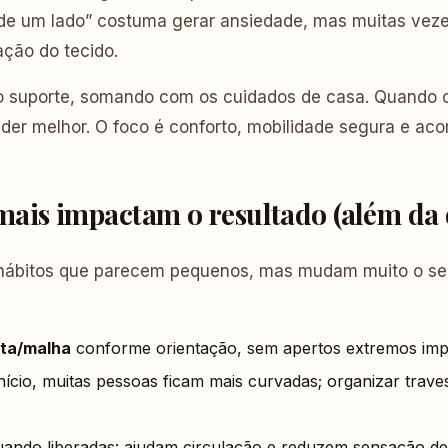
de um lado” costuma gerar ansiedade, mas muitas veze
ção do tecido.
suporte, somando com os cuidados de casa. Quando o 
nder melhor. O foco é conforto, mobilidade segura e a
mais impactam o resultado (além da
ábitos que parecem pequenos, mas mudam muito o seu 
nta/malha
conforme orientação, sem apertos extremos imp
início, muitas pessoas ficam mais curvadas; organizar trave
ando liberadas: ajudam circulação e reduzem sensação de 