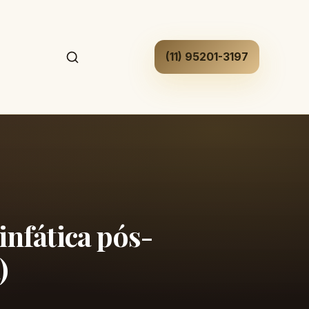
(11) 95201-3197
infática pós-
)