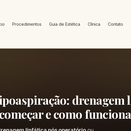
cio
Procedimentos
Guia de Estética
Clínica
Contato
ipoaspiração: drenagem l
 começar e como funciona
renagem linfática pós operatório
ou