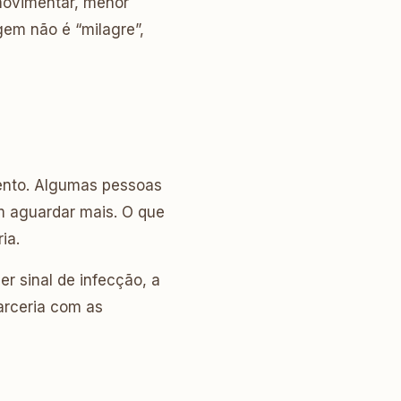
movimentar, menor
gem não é “milagre”,
ento. Algumas pessoas
am aguardar mais. O que
ia.
r sinal de infecção, a
arceria com as