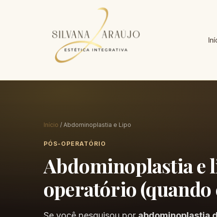
Iní
Início
/ Abdominoplastia e Lipo
PÓS-OPERATÓRIO
Abdominoplastia e l
operatório (quando
Se você pesquisou por
abdominoplastia d