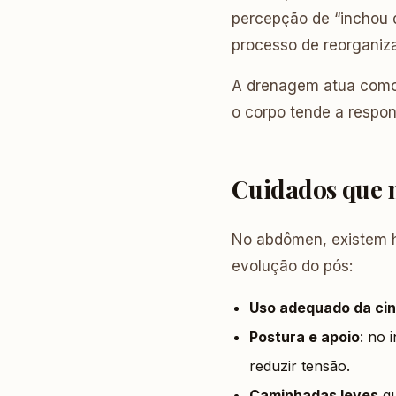
percepção de “inchou 
processo de reorganiza
A drenagem atua como 
o corpo tende a respo
Cuidados que 
No abdômen, existem h
evolução do pós:
Uso adequado da ci
Postura e apoio
: no 
reduzir tensão.
Caminhadas leves
qu