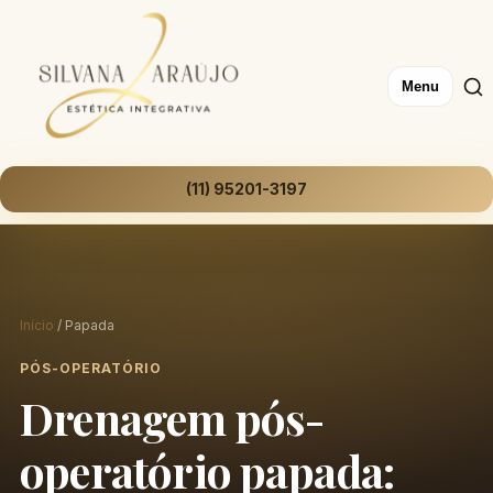
Menu
(11) 95201-3197
Início
/ Papada
PÓS-OPERATÓRIO
Drenagem pós-
operatório papada: